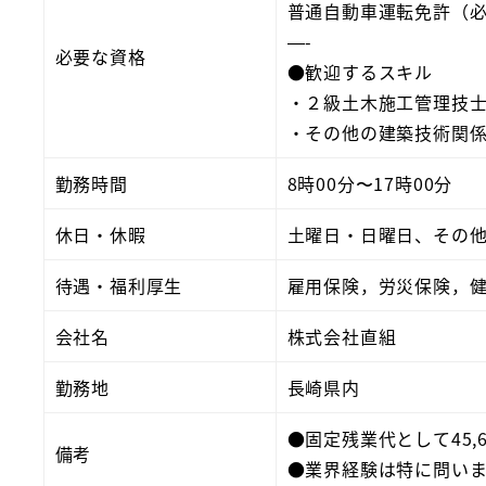
普通自動車運転免許（
—-
必要な資格
●歓迎するスキル
・２級土木施工管理技
・その他の建築技術関
勤務時間
8時00分〜17時00分
休日・休暇
土曜日・日曜日、その
待遇・福利厚生
雇用保険，労災保険，
会社名
株式会社直組
勤務地
長崎県内
●固定残業代として45
備考
●業界経験は特に問い