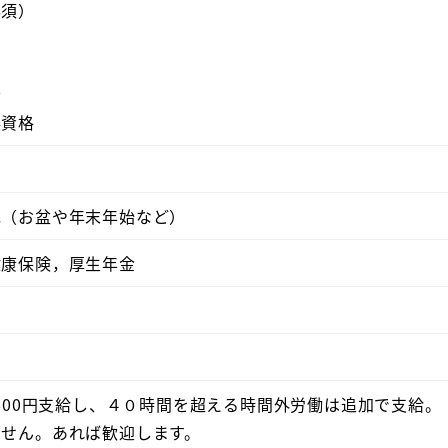
必須）
士
係資格
他（お盆や年末年始など）
健康保険，厚生年金
,600円支給し、４０時間を超える時間外労働は追加で支給。
ません。あれば歓迎します。