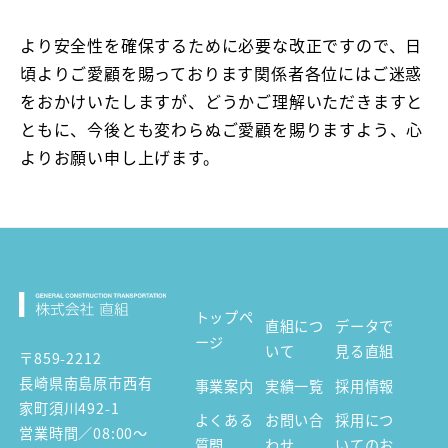
より安全性を確保するために必要な改正ですので、日
頃よりご愛顧を賜っております関係者各位にはご迷惑
をおかけいたしますが、どうかご理解いただきますと
ともに、今後とも変わらぬご愛顧を賜りますよう、心
よりお願い申し上げます。
トップペ
直組につ
データで
ージ
いて
見る直組
〒859-2212
長崎県南島原市西有
事業案内
実績一覧
採用情報
家町須川492-1
よくある
お問い合
採用につ
営業時間／08:00～
質問
わせ
いてのお